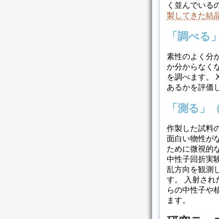
く並んでいる
製してきた結
「調べる
素性のよく分
か分からなく
を調べます。 
あるかを評価
「測る」
作製した試料
面白い物性が
ために微視的
中性子回折実
乱方向を観測
す。 入射さ
らの中性子や
ます。