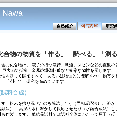
o Nawa
研究内容
自己紹介
研究
化合物の物質を「作る」「調べる」「測
を含む化合物は、 電子の持つ電荷、軌道、スピンなどの複数の
導、巨大磁気抵抗、金属絶縁体転移など多彩な物性を示します。
物性を新しく開拓すべく、あるいは物理的に理解すべく 物質を
」、「測って」研究を進めています。
（試料合成）
ます。粉末を擦り混ぜたのち焼結したり（固相反応法）、 溶か
溶融法）、 高温の水に溶かして反応させたり（水熱合成法）し
料も作製します。 単結晶試料では試料全体にわたって原子（/