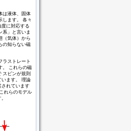
体は液体、固体
示します。 各々
由度に対応する
ン系」と言いま
態（気体）から
ちの知らない磁
フラストレート
す。 これらの磁
 スピンが規則
います。 理論
案されています
はこれらのモデル
す。