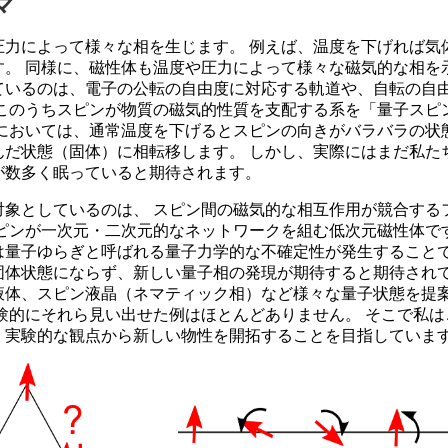
マ
圧力によって様々な相を生じます。 例えば、温度を下げれば気
す。 同様に、磁性体も温度や圧力によって様々な磁気的な相を
ているのは、電子の公転の自由度に対応する軌道や、自転の自
 このうちスピンが物質の磁気的性質を支配する系を「量子スピ
系においては、通常温度を下げるとスピンの向きがバラバラの状
んだ状態（固体）に相転移します。 しかし、実際にはまだ私た
が数多く眠っていると期待されます。
対象としているのは、 スピン間の磁気的な相互作用が競合する
スピンが一次元・二次元的なネットワークを組む低次元磁性体で
は量子ゆらぎと呼ばれる量子力学的な不確定性が発生することで
固体状態にならず、新しい量子相の発現が期待すると期待されて
液体、スピン液晶（ネマティック相）など様々な量子状態を提
実験的にそれら見い出せた例はほとんどありません。 そこで私
、実験的な観点から新しい物性を開拓することを目指していま