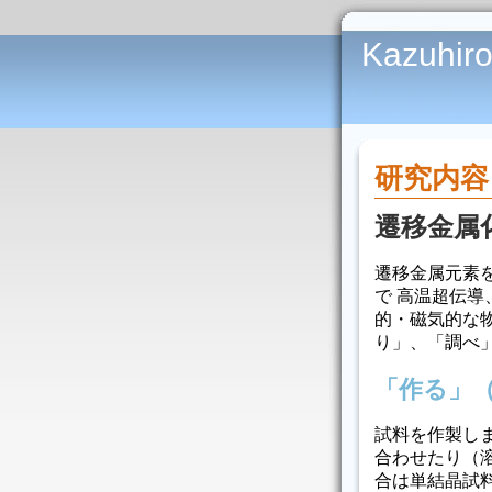
Kazuhir
研究内容
遷移金属
遷移金属元素
で 高温超伝
的・磁気的な
り」、「調べ
「作る」
試料を作製し
合わせたり（
合は単結晶試