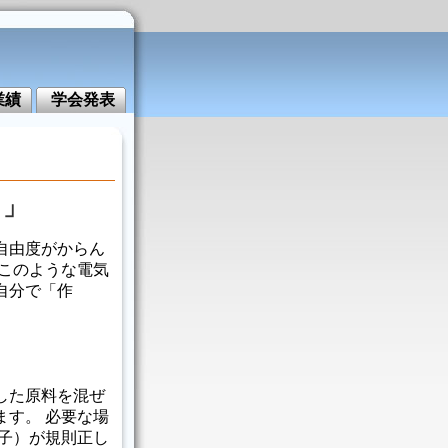
業績
学会発表
る」
自由度がからん
 このような電気
自分で「作
した原料を混ぜ
ます。 必要な場
分子）が規則正し